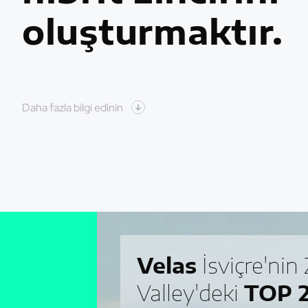
oluşturmaktır.
Daha fazla bilgi edinin
Velas
İsviçre'nin
Valley'deki
TOP 