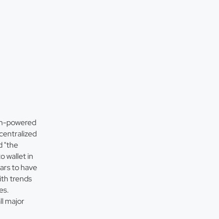
ain-powered
centralized
 "the
 wallet in
ars to have
ith trends
es.
ll major