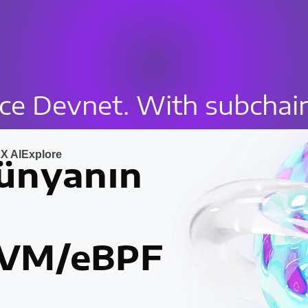
uce Devnet. With subchai
X Al
Explore
ünyanın
 EVM/eBPF