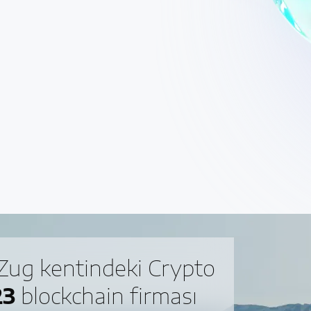
 Zug kentindeki Crypto
23
blockchain firması