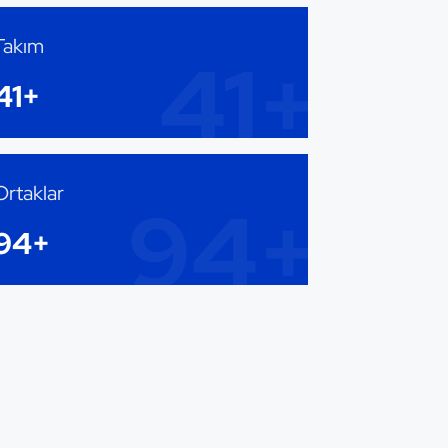
Takım
41+
41+
Ortaklar
içre
94+
94+