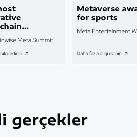
most
Metaverse aw
ative
for sports
chain
Meta Entertainment W
nology award
inwise Meta Summit
bilgi edinin
Daha fazla bilgi edinin
ili gerçekler