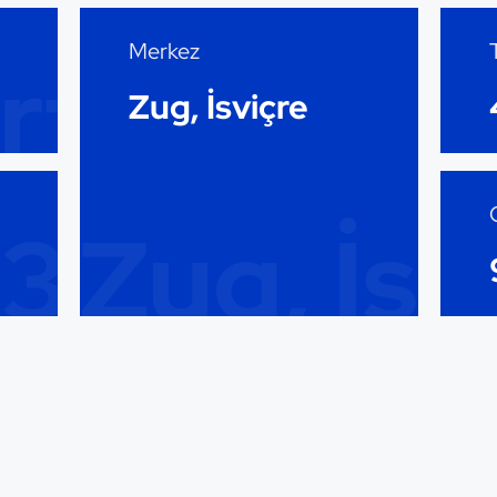
Merkez
rtası
Zug, İsviçre
3
Zug, İsv