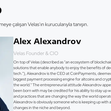
p
eye çalışan Velas'ın kurucularıyla tanışın.
Alex Alexandrov
Velas Founder & CIO
On top of Velas (described as "an ecosystem of blockch
solutions that enable anybody to enjoy the benefits of de
tech."), Alexandrov is the CEO at CoinPayments, deemed
biggest payment processing engine for altcoins and crypto
the world." The entrepreneurial attitude Alexandrov appe
been born with may be credited for his ability to stay up w
and practices that are changing the way the world operat
Alexandrov is obviously someone who is keeping up with a
changes in the niche and beyond.