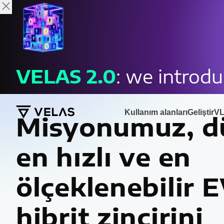
Velas
Hakkında
VELAS
2.0
: we introd
Kullanım alanları
Geliştir
VL
Misyonumuz, d
en hızlı ve en
ölçeklenebilir
hibrit zincirini