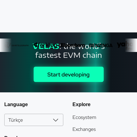
VELAS
: the world’s
fastest EVM chain
Start developing
Language
Explore
Ecosystem
Türkçe
Exchanges