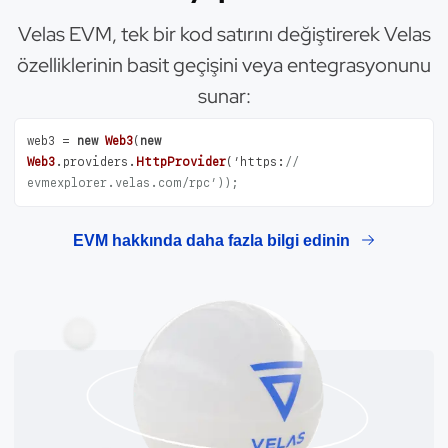
Velas EVM, tek bir kod satırını değiştirerek Velas
özelliklerinin basit geçişini veya entegrasyonunu
sunar:
web3 = 
new
Web3
(
new
Web3
.
providers
.
HttpProvider
(’
https
:
// 
evmexplorer.velas.com/rpc’));
EVM hakkında daha fazla bilgi edinin