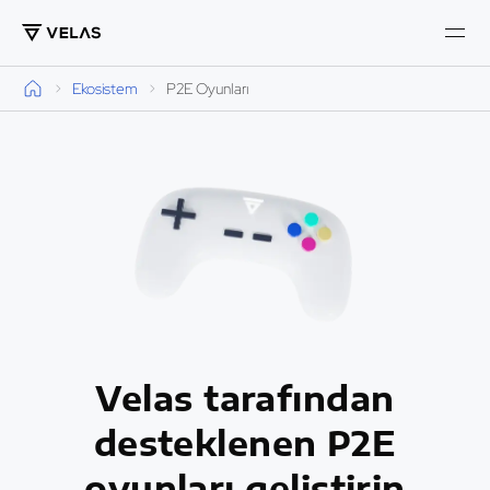
Ekosistem
P2E Oyunları
Velas tarafından
desteklenen P2E
oyunları geliştirin