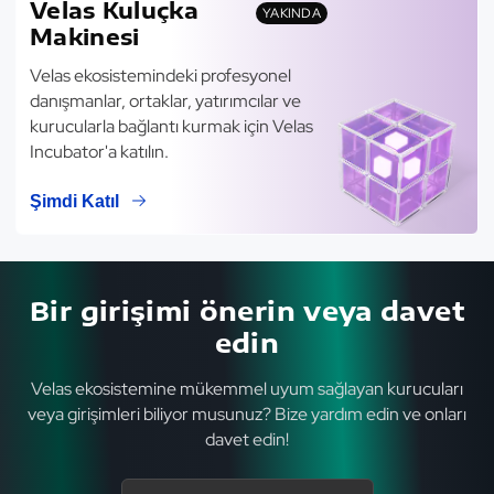
Velas Kuluçka
YAKINDA
Makinesi
Velas ekosistemindeki profesyonel
danışmanlar, ortaklar, yatırımcılar ve
kurucularla bağlantı kurmak için Velas
Incubator'a katılın.
Şimdi Katıl
Bir girişimi önerin veya davet
edin
Velas ekosistemine mükemmel uyum sağlayan kurucuları
veya girişimleri biliyor musunuz? Bize yardım edin ve onları
davet edin!